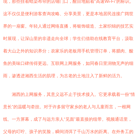
现，那些挂着蜡染布帘的店铺门口，醒目地贴着“高速Wi-Fi”的标识。
这不仅仅是便利游客查询攻略、分享美景，更是本地居民连接广阔世
界的一扇窗。年轻人通过网络直播，将银饰锻造、土家织锦的技艺实
时展现，让深山里的非遗走向全球；学生们借助在线教育平台，汲取
着大山之外的知识养分；农家乐的老板用手机管理订单，将腊肉、酸
鱼的美味口碑传得更远。互联网上网服务，如同春日里润物无声的细
雨，渗透进湘西生活的肌理，为古老的土地注入了新鲜的活力。
湘西的上网服务，其意义远不止于技术接入。它更承载着一份“情
意长”的温暖与牵挂。对于许多留守家乡的老人与儿童而言，一根网
线、一方屏幕，成了与远方亲人“见面”最直接的纽带。视频通话里，
父母的叮咛、孩子的笑脸，瞬间消弭了千山万水的距离。在外务工的