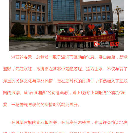
湘西的春天，总带着一股子温润而蓬勃的气息。远山如黛，新绿
遍野，沱江水涨，吊脚楼在薄雾中若隐若现。这方山水，不仅孕育了
厚重的民族文化与淳朴风情，更在新时代的脉搏中，悄然融入了互联
网的浪潮。当“春满湘西”的诗意画卷，遇上现代“上网服务”的数字桥
梁，一场传统与现代的深情对话就此展开。
在凤凰古城的青石板路旁，在苗寨的木楼里，你或许会惊讶地发